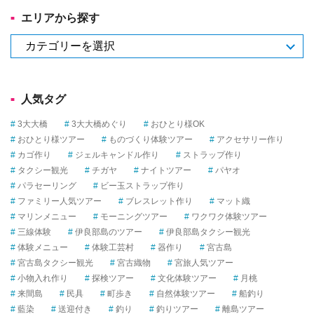
リ
エリアから探す
―
か
エ
ら
リ
選
ア
ぶ
か
人気タグ
ら
探
3大大橋
3大大橋めぐり
おひとり様OK
す
おひとり様ツアー
ものづくり体験ツアー
アクセサリー作り
カゴ作り
ジェルキャンドル作り
ストラップ作り
タクシー観光
チガヤ
ナイトツアー
パヤオ
パラセーリング
ビー玉ストラップ作り
ファミリー人気ツアー
ブレスレット作り
マット織
マリンメニュー
モーニングツアー
ワクワク体験ツアー
三線体験
伊良部島のツアー
伊良部島タクシー観光
体験メニュー
体験工芸村
器作り
宮古島
宮古島タクシー観光
宮古織物
宮旅人気ツアー
小物入れ作り
探検ツアー
文化体験ツアー
月桃
来間島
民具
町歩き
自然体験ツアー
船釣り
藍染
送迎付き
釣り
釣りツアー
離島ツアー