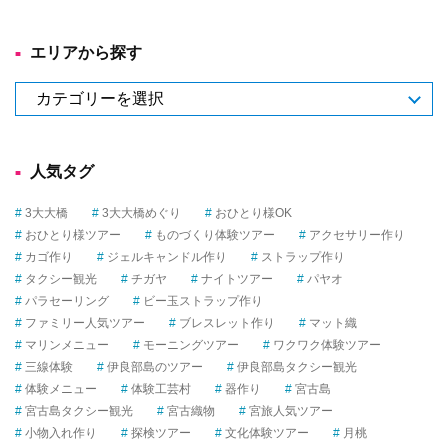
ゴ
リ
エリアから探す
―
か
エ
ら
リ
選
ア
ぶ
か
人気タグ
ら
探
3大大橋
3大大橋めぐり
おひとり様OK
す
おひとり様ツアー
ものづくり体験ツアー
アクセサリー作り
カゴ作り
ジェルキャンドル作り
ストラップ作り
タクシー観光
チガヤ
ナイトツアー
パヤオ
パラセーリング
ビー玉ストラップ作り
ファミリー人気ツアー
ブレスレット作り
マット織
マリンメニュー
モーニングツアー
ワクワク体験ツアー
三線体験
伊良部島のツアー
伊良部島タクシー観光
体験メニュー
体験工芸村
器作り
宮古島
宮古島タクシー観光
宮古織物
宮旅人気ツアー
小物入れ作り
探検ツアー
文化体験ツアー
月桃