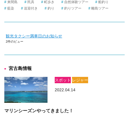
来間島
民具
町歩き
自然体験ツアー
船釣り
藍染
送迎付き
釣り
釣りツアー
離島ツアー
観光タクシー満車日のお知らせ
2件のビュー
宮古島情報
スポット
レジャー
2022.04.14
マリンシーズンやってきました！