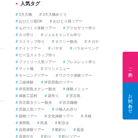
人気タグ
ら
探
3大大橋
3大大橋めぐり
す
おひとり様OK
おひとり様ツアー
ものづくり体験ツアー
アクセサリー作り
カゴ作り
ジェルキャンドル作り
ストラップ作り
タクシー観光
チガヤ
ナイトツアー
パヤオ
パラセーリング
ビー玉ストラップ作り
ファミリー人気ツアー
ブレスレット作り
ご予約
マット織
マリンメニュー
モーニングツアー
ワクワク体験ツアー
三線体験
伊良部島のツアー
伊良部島タクシー観光
体験メニュー
お問い合わせ
体験工芸村
器作り
宮古島
宮古島タクシー観光
宮古織物
宮旅人気ツアー
小物入れ作り
探検ツアー
文化体験ツアー
月桃
来間島
民具
町歩き
自然体験ツアー
船釣り
藍染
送迎付き
釣り
釣りツアー