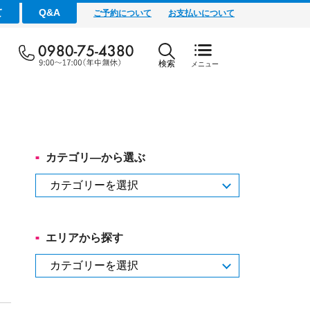
て
Q&A
ご予約について
お支払いについて
検索
カテゴリ―から選ぶ
カ
テ
ゴ
リ
エリアから探す
―
か
エ
ら
リ
選
ア
ぶ
か