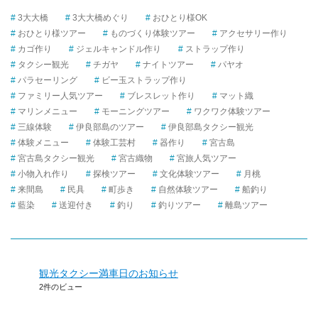
探
3大大橋
3大大橋めぐり
おひとり様OK
す
おひとり様ツアー
ものづくり体験ツアー
アクセサリー作り
カゴ作り
ジェルキャンドル作り
ストラップ作り
タクシー観光
チガヤ
ナイトツアー
パヤオ
パラセーリング
ビー玉ストラップ作り
ファミリー人気ツアー
ブレスレット作り
マット織
マリンメニュー
モーニングツアー
ワクワク体験ツアー
三線体験
伊良部島のツアー
伊良部島タクシー観光
体験メニュー
体験工芸村
器作り
宮古島
宮古島タクシー観光
宮古織物
宮旅人気ツアー
小物入れ作り
探検ツアー
文化体験ツアー
月桃
来間島
民具
町歩き
自然体験ツアー
船釣り
藍染
送迎付き
釣り
釣りツアー
離島ツアー
観光タクシー満車日のお知らせ
2件のビュー