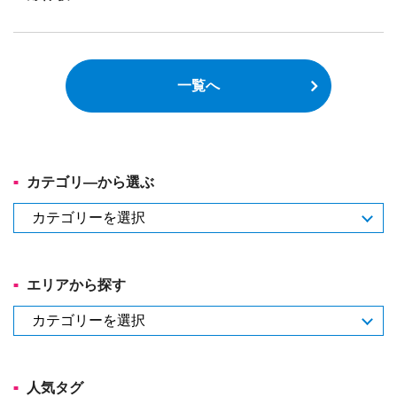
一覧へ
カテゴリ―から選ぶ
カ
テ
ゴ
リ
エリアから探す
―
か
エ
ら
リ
選
ア
ぶ
か
人気タグ
ら