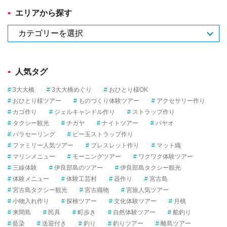
リ
エリアから探す
―
か
エ
ら
リ
選
ア
ぶ
か
人気タグ
ら
探
3大大橋
3大大橋めぐり
おひとり様OK
す
おひとり様ツアー
ものづくり体験ツアー
アクセサリー作り
カゴ作り
ジェルキャンドル作り
ストラップ作り
タクシー観光
チガヤ
ナイトツアー
パヤオ
パラセーリング
ビー玉ストラップ作り
ファミリー人気ツアー
ブレスレット作り
マット織
マリンメニュー
モーニングツアー
ワクワク体験ツアー
三線体験
伊良部島のツアー
伊良部島タクシー観光
体験メニュー
体験工芸村
器作り
宮古島
宮古島タクシー観光
宮古織物
宮旅人気ツアー
小物入れ作り
探検ツアー
文化体験ツアー
月桃
来間島
民具
町歩き
自然体験ツアー
船釣り
藍染
送迎付き
釣り
釣りツアー
離島ツアー