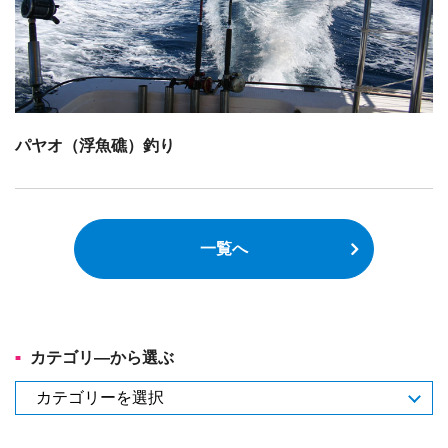
パヤオ（浮魚礁）釣り
一覧へ
カテゴリ―から選ぶ
カ
テ
ゴ