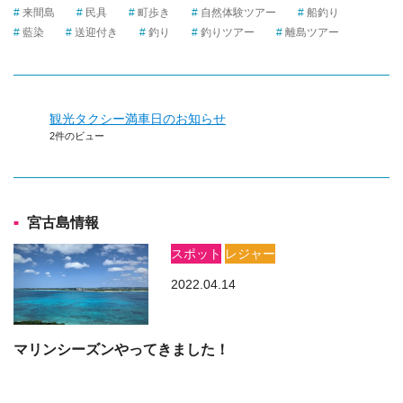
来間島
民具
町歩き
自然体験ツアー
船釣り
藍染
送迎付き
釣り
釣りツアー
離島ツアー
観光タクシー満車日のお知らせ
2件のビュー
宮古島情報
スポット
レジャー
2022.04.14
マリンシーズンやってきました！