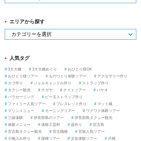
テ
ゴ
リ
エリアから探す
―
か
エ
ら
リ
選
ア
ぶ
か
人気タグ
ら
探
3大大橋
3大大橋めぐり
おひとり様OK
す
おひとり様ツアー
ものづくり体験ツアー
アクセサリー作り
カゴ作り
ジェルキャンドル作り
ストラップ作り
タクシー観光
チガヤ
ナイトツアー
パヤオ
パラセーリング
ビー玉ストラップ作り
ファミリー人気ツアー
ブレスレット作り
マット織
マリンメニュー
モーニングツアー
ワクワク体験ツアー
三線体験
伊良部島のツアー
伊良部島タクシー観光
体験メニュー
体験工芸村
器作り
宮古島
宮古島タクシー観光
宮古織物
宮旅人気ツアー
小物入れ作り
探検ツアー
文化体験ツアー
月桃